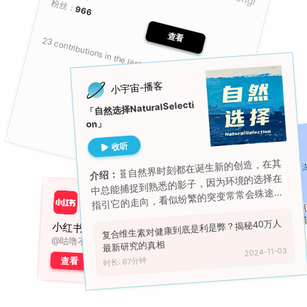
粉丝：
966
🐿️Squirrel
查看
23 contributions in the last year
小宇宙-播客
「自然选择NaturalSelecti
on」
收听
🧬自然界时刻都在诞生新的创造，在其
介绍：
中总能捕捉到熟悉的影子，因为环境的选择在
指引它的走向，看似纷繁的突变常常会殊途同
归。
复合维生素对健康到底是利是弊？揭秘40万人
西湖, 杭州
小红书
@咕噜不爱猫
最新研究的真相
2024-11-03
查看
时长: 67分钟