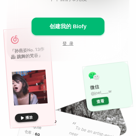
创建我的 Biofy
登 录
「孙燕姿No. 13作
品: 跳舞的梵谷」
微信
@joel____w
查看
播放
GitHub
“
WangJie
To b
e an artist-eng
i
仓库：
neer
60