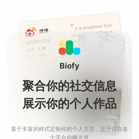
“
It is loneliness that
微博
 makes you different,
 not gregariousness.
@咕噜不爱猫
1.2K
微博：
关注
374
粉丝：
Biofy
 我在马来西亚
聚合你的社交信息
@咕噜不爱猫: 
Wang Jie's Blog
a|Kotlin
#建筑##旅行日记##我的旅
|Software Engin
行日记##旅行日记✈️##街头
eer|Android|Jav
摄影[超话]# http://t.cn/RxD
❤|C++|
log.wangjiegulu.com
b
展示你的个人作品
Github|Huginn|
SCvm
Geek|Code|Dev
eloper|Program
er
Kodak Portra 160
基于丰富的样式定制你的个人主页，提升你在各
个平台的曝光度