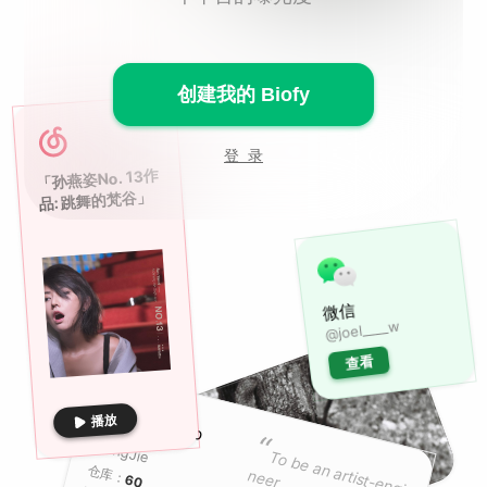
创建我的 Biofy
登 录
「孙燕姿No. 13作
品: 跳舞的梵谷」
微信
@joel____w
查看
播放
GitHub
“
WangJie
To b
e an artist-eng
i
仓库：
neer
60