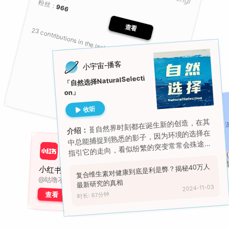
粉丝：
966
🐿️Squirrel
查看
23 contributions in the last year
小宇宙-播客
「自然选择NaturalSelecti
on」
收听
🧬自然界时刻都在诞生新的创造，在其
介绍：
中总能捕捉到熟悉的影子，因为环境的选择在
指引它的走向，看似纷繁的突变常常会殊途同
归。
复合维生素对健康到底是利是弊？揭秘40万人
西湖, 杭州
小红书
@咕噜不爱猫
最新研究的真相
2024-11-03
查看
时长: 67分钟