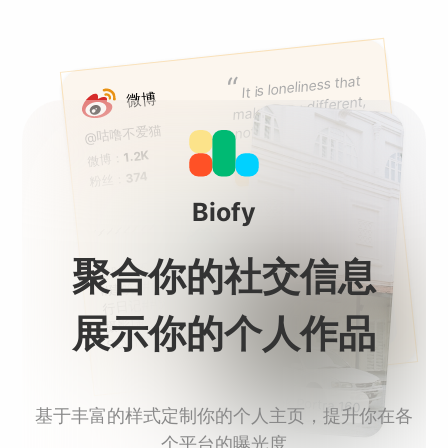
“
It is loneliness that
微博
 makes you different,
 not gregariousness.
@咕噜不爱猫
1.2K
微博：
关注
374
粉丝：
Biofy
 我在马来西亚
聚合你的社交信息
@咕噜不爱猫: 
Wang Jie's Blog
a|Kotlin
#建筑##旅行日记##我的旅
|Software Engin
行日记##旅行日记✈️##街头
eer|Android|Jav
摄影[超话]# http://t.cn/RxD
❤|C++|
log.wangjiegulu.com
b
展示你的个人作品
Github|Huginn|
SCvm
Geek|Code|Dev
eloper|Program
er
Kodak Portra 160
基于丰富的样式定制你的个人主页，提升你在各
个平台的曝光度